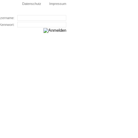
Datenschutz
Impressum
tzername:
Kennwort:
Bildung
Gleichstellung
KJF Steinfurt auch bei: