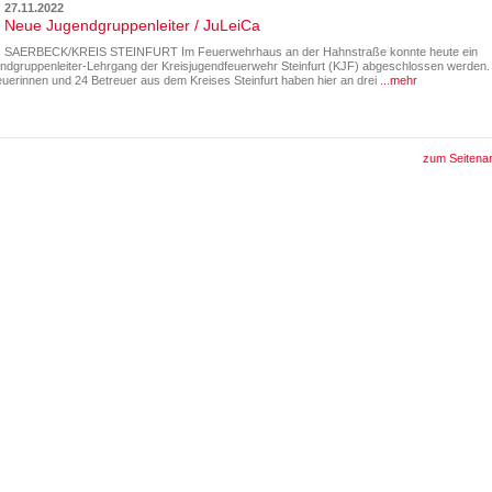
27.11.2022
Neue Jugendgruppenleiter / JuLeiCa
SAERBECK/KREIS STEINFURT Im Feuerwehrhaus an der Hahnstraße konnte heute ein
ndgruppenleiter-Lehrgang der Kreisjugendfeuerwehr Steinfurt (KJF) abgeschlossen werden.
euerinnen und 24 Betreuer aus dem Kreises Steinfurt haben hier an drei
...mehr
zum Seitena