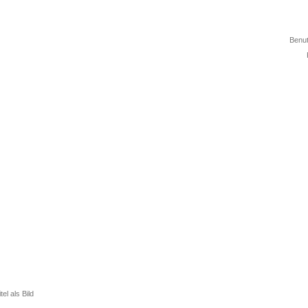
Benu
ns
Termine
Berichte
Jugendforum
Wettbewerbe